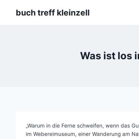
Skip
buch treff kleinzell
to
content
Was ist los 
„Warum in die Ferne schweifen, wenn das Gut
im Webereimuseum, einer Wanderung am Natur