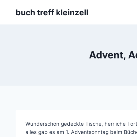
Skip
buch treff kleinzell
to
content
Advent, Ad
Wunderschön gedeckte Tische, herrliche To
alles gab es am 1. Adventsonntag beim Bücher