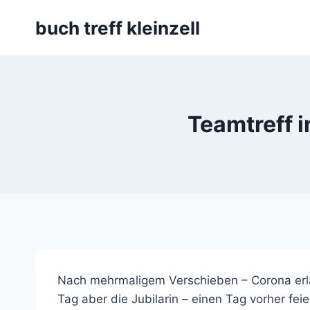
Skip
buch treff kleinzell
to
content
Teamtreff i
Nach mehrmaligem Verschieben – Corona erlau
Tag aber die Jubilarin – einen Tag vorher fei