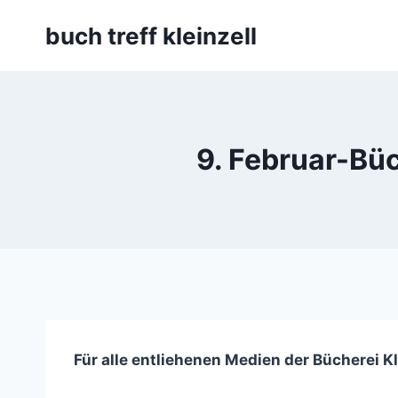
Skip
buch treff kleinzell
to
content
9. Februar-Büc
Für alle entliehenen Medien der Bücherei K