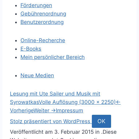
Förderungen
Gebührenordnung
Benutzerordnung
Online-Recherche
E-Books
Mein persönlicher Bereich
Neue Medien
S
Lesung mit Ute Sailer und Musik mit
p
Syrowatkas
Volle Auflösung (3000 × 2250)
←
r
Vorherige
Weiter
→
Impressum
i
S
OK
Stolz präsentiert von WordPress
n
u
Veröffentlicht am
3. Februar 2015
in .
Diese
g
c