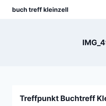
Skip
buch treff kleinzell
to
content
IMG_49
Treffpunkt Buchtreff Kl