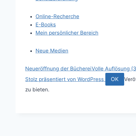
Online-Recherche
E-Books
Mein persönlicher Bereich
Neue Medien
S
Neueröffnung der Bücherei
Volle Auflösung (
p
S
OK
Stolz präsentiert von WordPress
Verö
r
u
zu bieten.
i
c
n
h
g
e
e
n
z
a
u
c