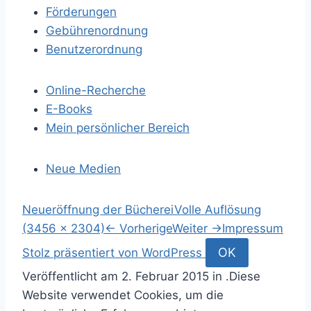
Förderungen
Gebührenordnung
Benutzerordnung
Online-Recherche
E-Books
Mein persönlicher Bereich
Neue Medien
S
Neueröffnung der Bücherei
Volle Auflösung
p
(3456 × 2304)
←
Vorherige
Weiter
→
Impressum
r
S
OK
Stolz präsentiert von WordPress
i
u
Veröffentlicht am
2. Februar 2015
in .
Diese
n
c
Website verwendet Cookies, um die
g
h