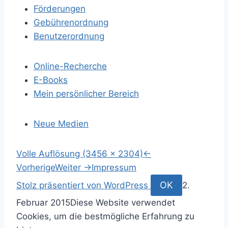
Förderungen
Gebührenordnung
Benutzerordnung
Online-Recherche
E-Books
Mein persönlicher Bereich
Neue Medien
S
Volle Auflösung (3456 × 2304)
←
p
Vorherige
Weiter
→
Impressum
r
S
OK
Stolz präsentiert von WordPress
2.
i
u
Februar 2015
Diese Website verwendet
n
c
Cookies, um die bestmögliche Erfahrung zu
g
h