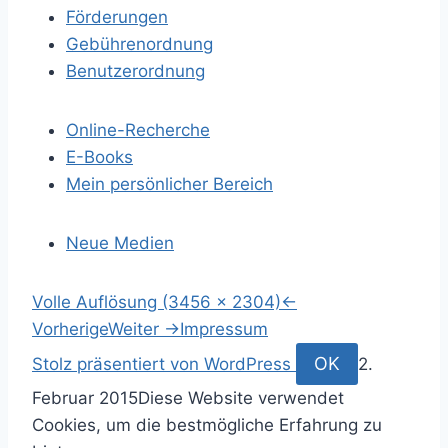
Förderungen
Gebührenordnung
Benutzerordnung
Online-Recherche
E-Books
Mein persönlicher Bereich
Neue Medien
S
Volle Auflösung (3456 × 2304)
←
p
Vorherige
Weiter
→
Impressum
r
S
OK
Stolz präsentiert von WordPress
2.
i
u
Februar 2015
Diese Website verwendet
n
c
Cookies, um die bestmögliche Erfahrung zu
g
h