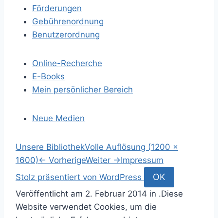
Förderungen
Gebührenordnung
Benutzerordnung
Online-Recherche
E-Books
Mein persönlicher Bereich
Neue Medien
S
Unsere Bibliothek
Volle Auflösung (1200 ×
p
1600)
←
Vorherige
Weiter
→
Impressum
r
S
OK
Stolz präsentiert von WordPress
i
u
Veröffentlicht am
2. Februar 2014
in .
Diese
n
c
Website verwendet Cookies, um die
g
h