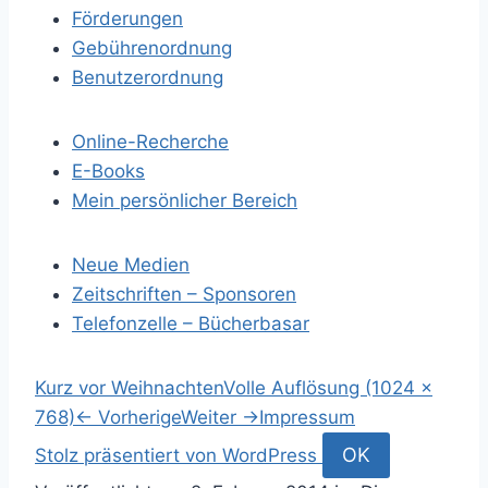
Förderungen
Gebührenordnung
Benutzerordnung
Online-Recherche
E-Books
Mein persönlicher Bereich
Neue Medien
Zeitschriften – Sponsoren
Telefonzelle – Bücherbasar
S
Kurz vor Weihnachten
Volle Auflösung (1024 ×
p
768)
←
Vorherige
Weiter
→
Impressum
r
S
OK
Stolz präsentiert von WordPress
i
u