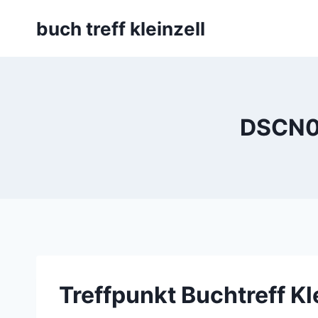
Skip
buch treff kleinzell
to
content
DSCN04
Treffpunkt Buchtreff Kl