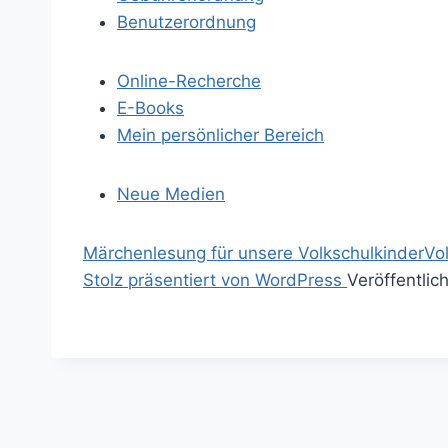
Benutzerordnung
Online-Recherche
E-Books
Mein persönlicher Bereich
Neue Medien
S
Märchenlesung für unsere Volkschulkinder
Vo
p
S
Stolz präsentiert von WordPress
Veröffentlic
r
u
i
c
n
h
g
e
e
n
z
a