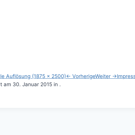
lle Auflösung (1875 × 2500)
←
Vorherige
Weiter
→
Impres
ht am
30. Januar 2015
in .