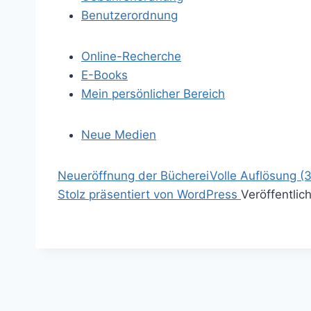
Benutzerordnung
Online-Recherche
E-Books
Mein persönlicher Bereich
Neue Medien
S
Neueröffnung der Bücherei
Volle Auflösung (
p
S
Stolz präsentiert von WordPress
Veröffentlic
r
u
i
c
n
h
g
e
e
n
z
a