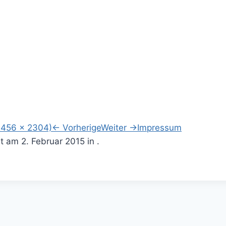
3456 × 2304)
←
Vorherige
Weiter
→
Impressum
ht am
2. Februar 2015
in .