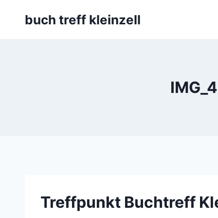
Skip
buch treff kleinzell
to
content
IMG_49
Treffpunkt Buchtreff Kl