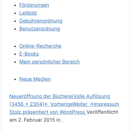
Förderungen
Leitbild
Gebührenordnung
Benutzerordnung
Online-Recherche
E-Books
Mein persönlicher Bereich
Neue Medien
S
Neueröffnung der Bücherei
Volle Auflösung
p
(3456 × 2304)
←
Vorherige
Weiter
→
Impressum
r
S
Stolz präsentiert von WordPress
Veröffentlicht
i
u
am
2. Februar 2015
in .
n
c