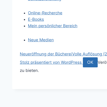
Online-Recherche
E-Books
Mein persönlicher Bereich
Neue Medien
S
Neueröffnung der Bücherei
Volle Auflösung (
p
S
OK
Stolz präsentiert von WordPress
Verö
r
u
zu bieten.
i
c
n
h
g
e
e
n
z
a
u
c