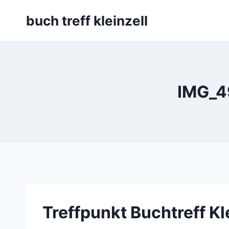
Skip
buch treff kleinzell
to
content
IMG_49
Treffpunkt Buchtreff Kl