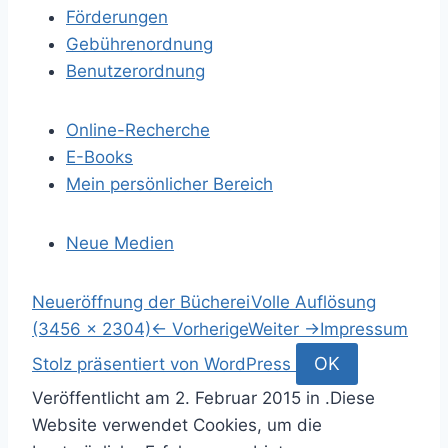
Förderungen
Gebührenordnung
Benutzerordnung
Online-Recherche
E-Books
Mein persönlicher Bereich
Neue Medien
S
Neueröffnung der Bücherei
Volle Auflösung
p
(3456 × 2304)
←
Vorherige
Weiter
→
Impressum
r
S
OK
Stolz präsentiert von WordPress
i
u
Veröffentlicht am
2. Februar 2015
in .
Diese
n
c
Website verwendet Cookies, um die
g
h