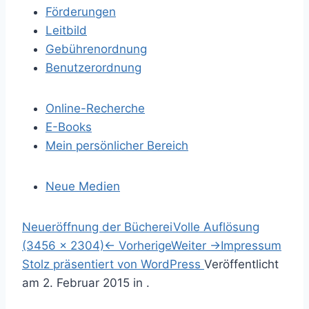
Förderungen
Leitbild
Gebührenordnung
Benutzerordnung
Online-Recherche
E-Books
Mein persönlicher Bereich
Neue Medien
S
Neueröffnung der Bücherei
Volle Auflösung
p
(3456 × 2304)
←
Vorherige
Weiter
→
Impressum
r
S
Stolz präsentiert von WordPress
Veröffentlicht
i
u
am
2. Februar 2015
in .
n
c