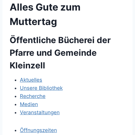
Alles Gute zum
Muttertag
B
Öffentliche Bücherei der
Pfarre und Gemeinde
e
Kleinzell
i
Aktuelles
t
Unsere Bibliothek
r
Recherche
Medien
a
Veranstaltungen
g
Öffnungszeiten