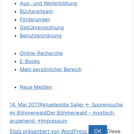
Aus- und Weiterbildung
s
Büchereiteam
-
Förderungen
Gebührenordnung
N
Benutzerordnung
a
Online-Recherche
E-Books
v
Mein persönlicher Bereich
i
Neue Medien
g
S
a
14. Mai 2017
Aktuelles
Ida Sailer
←
Spurensuche
p
im Böhmerwald
Der Böhmerwald – mystisch,
t
r
anziehend
→
Impressum
i
S
OK
Stolz präsentiert von WordPress
Diese