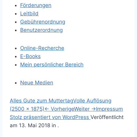
Förderungen
Leitbild
Gebührenordnung
Benutzerordnung
Online-Recherche
E-Books
Mein persönlicher Bereich
Neue Medien
S
Alles Gute zum Muttertag
Volle Auflösung
p
(2500 × 1875)
←
Vorherige
Weiter
→
Impressum
r
S
Stolz präsentiert von WordPress
Veröffentlicht
i
u
am
13. Mai 2018
in .
n
c