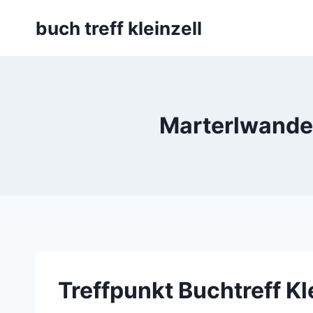
Skip
buch treff kleinzell
to
content
Marterlwanderu
Treffpunkt Buchtreff Kl