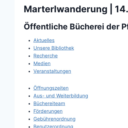
Marterlwanderung | 14
B
Öffentliche Bücherei der P
e
Aktuelles
Unsere Bibliothek
i
Recherche
Medien
t
Veranstaltungen
r
Öffnungszeiten
a
Aus- und Weiterbildung
Büchereiteam
g
Förderungen
Gebührenordnung
s
Benutzerordnung