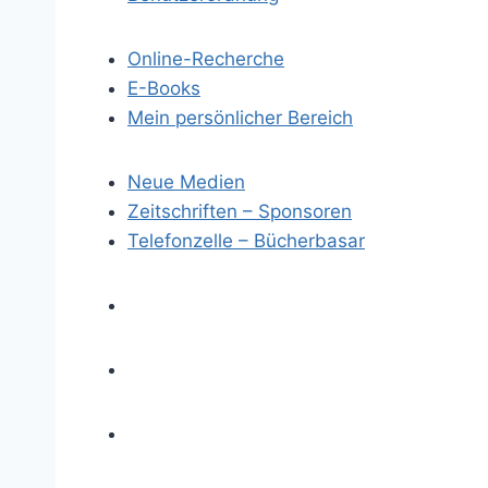
-
Online-Recherche
N
E-Books
Mein persönlicher Bereich
a
v
Neue Medien
Zeitschriften – Sponsoren
i
Telefonzelle – Bücherbasar
g
a
t
i