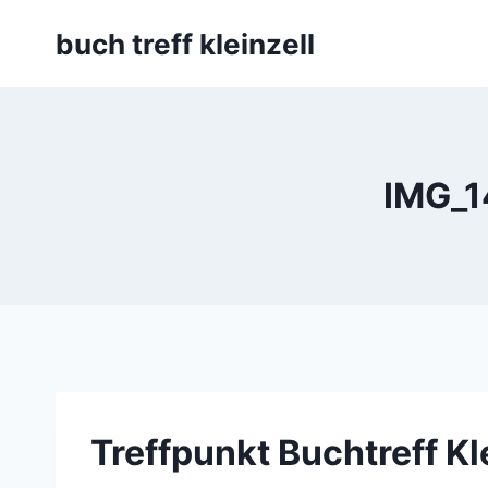
Skip
buch treff kleinzell
to
content
IMG_14
Treffpunkt Buchtreff Kl