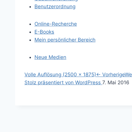
Benutzerordnung
Online-Recherche
E-Books
Mein persönlicher Bereich
Neue Medien
S
Volle Auflösung (2500 × 1875)
←
Vorherige
We
p
S
Stolz präsentiert von WordPress
7. Mai 2016
r
u
i
c
n
h
g
e
e
n
z
a