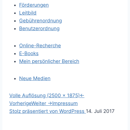
Förderungen
Leitbild
Gebührenordnung
Benutzerordnung
Online-Recherche
E-Books
Mein persönlicher Bereich
Neue Medien
S
Volle Auflösung (2500 × 1875)
←
p
Vorherige
Weiter
→
Impressum
r
S
Stolz präsentiert von WordPress
14. Juli 2017
i
u
n
c