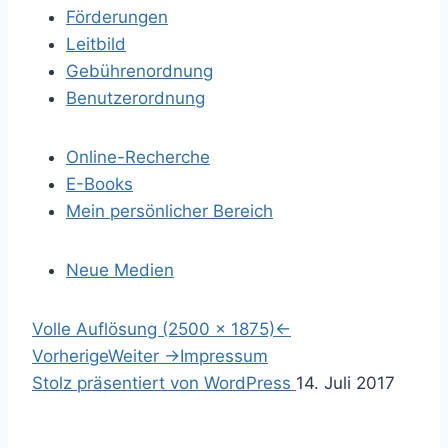
Förderungen
Leitbild
Gebührenordnung
Benutzerordnung
Online-Recherche
E-Books
Mein persönlicher Bereich
Neue Medien
S
Volle Auflösung (2500 × 1875)
←
p
Vorherige
Weiter
→
Impressum
r
S
Stolz präsentiert von WordPress
14. Juli 2017
i
u
n
c