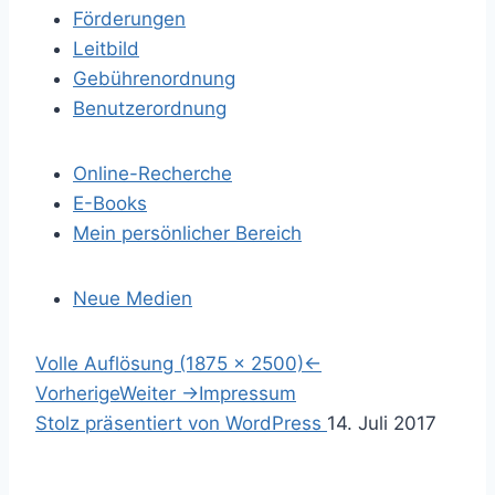
Förderungen
Leitbild
Gebührenordnung
Benutzerordnung
Online-Recherche
E-Books
Mein persönlicher Bereich
Neue Medien
S
Volle Auflösung (1875 × 2500)
←
p
Vorherige
Weiter
→
Impressum
r
S
Stolz präsentiert von WordPress
14. Juli 2017
i
u
n
c