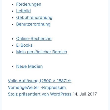
Förderungen
Leitbild
Gebührenordnung
Benutzerordnung
Online-Recherche
E-Books
Mein persönlicher Bereich
Neue Medien
S
Volle Auflösung (2500 × 1887)
←
p
Vorherige
Weiter
→
Impressum
r
S
Stolz präsentiert von WordPress
14. Juli 2017
i
u
n
c