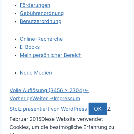
Förderungen
Gebührenordnung
Benutzerordnung
Online-Recherche
E-Books
Mein persönlicher Bereich
Neue Medien
S
Volle Auflösung (3456 × 2304)
←
p
Vorherige
Weiter
→
Impressum
r
S
OK
Stolz präsentiert von WordPress
2.
i
u
Februar 2015
Diese Website verwendet
n
c
Cookies, um die bestmögliche Erfahrung zu
g
h