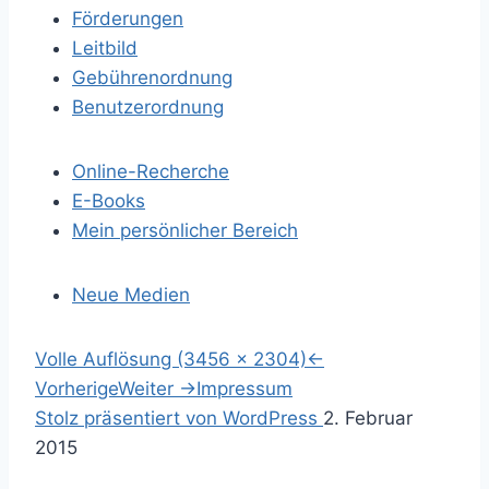
Förderungen
Leitbild
Gebührenordnung
Benutzerordnung
Online-Recherche
E-Books
Mein persönlicher Bereich
Neue Medien
S
Volle Auflösung (3456 × 2304)
←
p
Vorherige
Weiter
→
Impressum
r
S
Stolz präsentiert von WordPress
2. Februar
i
u
2015
n
c