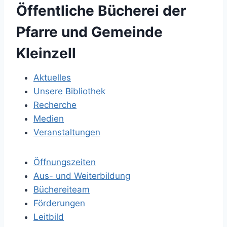
B
Öffentliche Bücherei der
Pfarre und Gemeinde
e
Kleinzell
i
Aktuelles
t
Unsere Bibliothek
r
Recherche
Medien
a
Veranstaltungen
g
Öffnungszeiten
Aus- und Weiterbildung
s
Büchereiteam
-
Förderungen
Leitbild