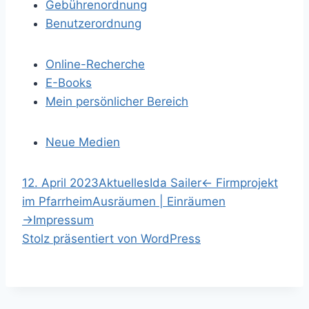
N
Gebührenordnung
Benutzerordnung
a
Online-Recherche
v
E-Books
i
Mein persönlicher Bereich
g
Neue Medien
a
S
12. April 2023
Aktuelles
Ida Sailer
←
Firmprojekt
t
p
im Pfarrheim
Ausräumen | Einräumen
r
→
Impressum
i
i
S
Stolz präsentiert von WordPress
n
u
o
g
c
e
h
n